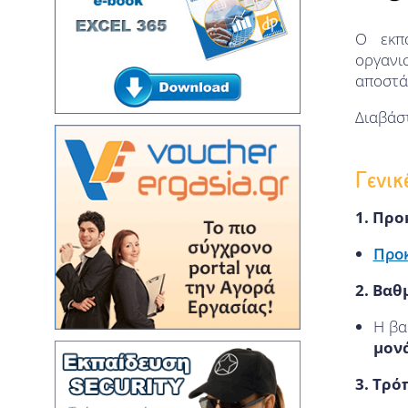
ΔΙΑΜΕΣΟΛΑΒΗΣΗ – ΚΟΙΝΟ ΜΕ ΤΟ
ΠΑΝ. ΠΑΤΡΩΝ
Ο εκπ
ΔΙΔΑΣΚΑΛΙΑ ΤΗΣ ΕΛΛΗΝΙΚΗΣ ΩΣ
οργαν
ΔΕΥΤΕΡΗΣ ΞΕΝΗΣ ΓΛΩΣΣΑΣ
αποστά
ΔΙΔΑΣΚΑΛΙΑ ΤΗΣ ΑΓΓΛΙΚΗΣ ΩΣ
ΞΕΝΗΣ ΓΛΩΣΣΑΣ
Διαβάσ
ΕΚΠΑΙΔΕΥΤΙΚΗ ΨΥΧΟΛΟΓΙΑ
ΠΛΗΡΟΦΟΡΙΚΗ
Γενικ
ΕΠΙΣΤΗΜΗ ΔΕΔΟΜΕΝΩΝ
1.
Προ
ΑΛΥΣΙΔΑ ΣΥΣΤΟΙΧΙΩΝ
(BLOCKCHAIN) ΚΑΙ ΨΗΦΙΑΚΟ
Προ
ΝΟΜΙΣΜΑ
ΥΠΟΛΟΓΙΣΤΙΚΟΣ ΣΧΕΔΙΑΣΜΟΣ ΚΑΙ
2. Βαθ
ΨΗΦΙΑΚΗ ΚΑΤΑΣΚΕΥΗ
Η βα
ΚΑΝΟΝΙΣΤΙΚΗ ΡΥΘΜΙΣΗ ΤΗΣ
ΤΕΧΝΟΛΟΓΙΑΣ
μον
ΟΙΚΟΓΕΝΕΙΑΚΗ ΙΑΤΡΙΚΗ
3. Τρό
ΔΗΜΟΣΙΑ ΥΓΕΙΑ