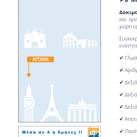
Δοκιμα
και αρ
χώρο ερ
Συγκεκ
ενότητε
✔ Γλωσ
✔ Αριθμ
✔ Δεξι
✔ Δεξι
✔ Δεξι
✔ Αποτ
✔ Ποιό