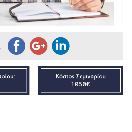
L
αρίου:
Κόστος Σεμιναρίου
1050€