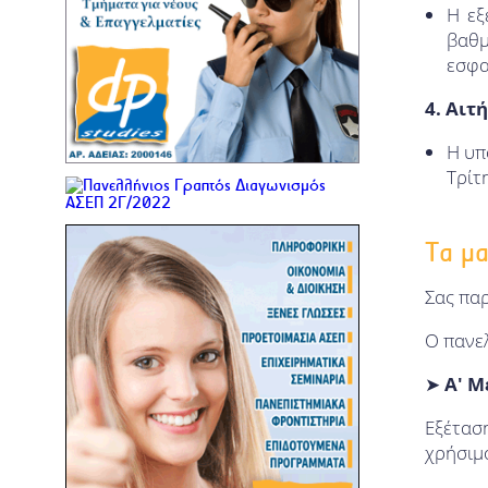
Η εξ
ΦΑΡΜΑΚΟΡΡΥΘΜΙΣΗ/
βαθμ
ΚΑΝΟΝΙΣΤΙΚΕΣ ΥΠΟΘΕΣΕΙΣ
εσφα
ΕΦΑΡΜΟΣΜΕΝΗ ΚΛΙΝΙΚΗ ΠΡΑΞΗ
ΣΤΟ ΚΟΙΝΟΤΙΚΟ ΦΑΡΜΑΚΕΙΟ
4. Αι
ΤΡΑΠΕΖΙΚΗ, ΛΟΓΙΣΤΙΚΗ ΚΑΙ
Η υπ
ΧΡΗΜΑΤΟΟΙΚΟΝΟΜΙΚΗ - ΚΟΙΝΟ
ΠΡΟΓΡΑΜΜΑ ΜΕ ΤΟ ΕΑΠ
Τρίτ
ΔΙΚΑΙΟ ΤΗΣ ΟΙΚΟΝΟΜΙΑΣ ΚΑΙ ΤΩΝ
ΕΠΙΧΕΙΡΗΣΕΩΝ - ΚΟΙΝΟ
ΠΡΟΓΡΑΜΜΑ ΜΕ ΤΟ ΕΑΠ
Τα μα
Σας πα
Ο πανελ
➤
Α' Μ
Εξέτα
χρήσιμο