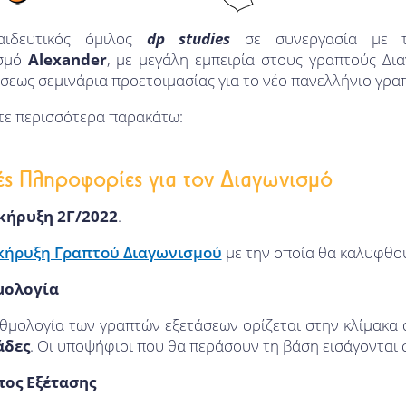
αιδευτικός όμιλος
dp studies
σε συνεργασία με τ
ισμό
Alexander
, με μεγάλη εμπειρία στους γραπτούς Δ
σεως σεμινάρια προετοιμασίας για το νέο πανελλήνιο γρ
τε περισσότερα παρακάτω:
ές Πληροφορίες για τον Διαγωνισμό
κήρυξη 2Γ/2022
.
κήρυξη Γραπτού Διαγωνισμού
με την οποία θα καλυφθ
μολογία
θμολογία των γραπτών εξετάσεων ορίζεται στην κλίμακα α
άδες
. Οι υποψήφιοι που θα περάσουν τη βάση εισάγονται
πος Εξέτασης