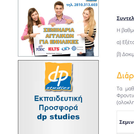
Συντελ
Η βαθμ
α) Εξέ
β) Δοκι
Διάρ
Τα μαθ
Φροντισ
(ολοκλη
Σεμιν