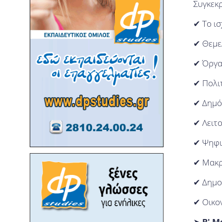
Συγκεκρ
✔ Το ισ
✔ Θεμε
✔ Όργα
✔ Πολι
✔ Δημό
✔ Λειτο
✔ Ψηφι
✔ Μακρ
✔ Δημο
✔ Οικο
➤
Β' Μ