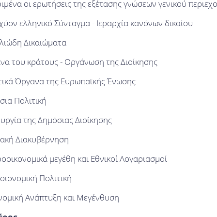
ιμένα οι ερωτήσεις της εξέτασης γνώσεων γενικού περιεχ
χύον ελληνικό Σύνταγμα - Ιεραρχία κανόνων δικαίου
λιώδη Δικαιώματα
να του κράτους - Οργάνωση της Διοίκησης
τικά Όργανα της Ευρωπαϊκής Ένωσης
σια Πολιτική
υργία της Δημόσιας Διοίκησης
ακή Διακυβέρνηση
οοικονομικά μεγέθη και Εθνικοί Λογαριασμοί
σιονομική Πολιτική
νομική Ανάπτυξη και Μεγένθυση
έρος