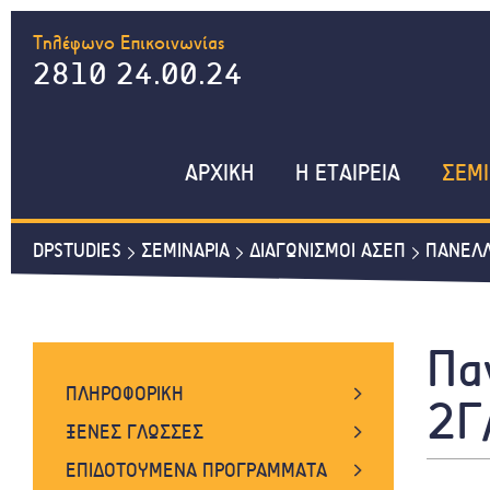
Τηλέφωνο Επικοινωνίας
2810 24.00.24
ΑΡΧΙΚΗ
Η ΕΤΑΙΡΕΙΑ
ΣΕΜΙ
DPSTUDIES
ΣΕΜΙΝΑΡΙΑ
ΔΙΑΓΩΝΙΣΜΟΙ ΑΣΕΠ
ΠΑΝΕΛΛ
Πα
ΠΛΗΡΟΦΟΡΙΚΗ
2Γ
WORD, EXCEL, INTERNET
ΞΕΝΕΣ ΓΛΩΣΣΕΣ
WINDOWS, POWERPOINT, ACCESS
ΑΓΓΛΙΚΑ ΓΙΑ ΕΝΗΛΙΚΕΣ
ΕΠΙΔΟΤΟΥΜΕΝΑ ΠΡΟΓΡΑΜΜΑΤΑ