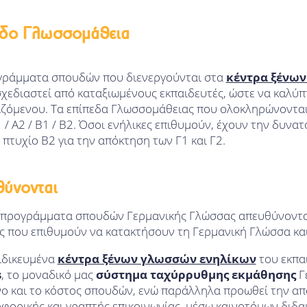
εδο Γλωσσομάθεια
γράμματα σπουδών που διενεργούνται στα
κέντρα ξένω
χεδιαστεί από καταξιωμένους εκπαιδευτές, ώστε να καλύπ
ιζόμενου. Τα επίπεδα Γλωσσομάθειας που ολοκληρώνοντα
1 / Α2 / Β1 / Β2. Όσοι ενήλικες επιθυμούν, έχουν την δυνα
 πτυχίο Β2 για την απόκτηση των Γ1 και Γ2.
θύνονται
 προγράμματα σπουδών Γερμανικής Γλώσσας απευθύνονται
ς που επιθυμούν να κατακτήσουν τη Γερμανική Γλώσσα κα
ειδικευμένα
κέντρα ξένων γλωσσών ενηλίκων
του εκπα
s
, το μοναδικό μας
σύστημα ταχύρρυθμης εκμάθησης
Γ
νο και το κόστος σπουδών, ενώ παράλληλα προωθεί την α
φορικής και γραπτής επικοινωνίας, μέσω καινοτόμων διδα