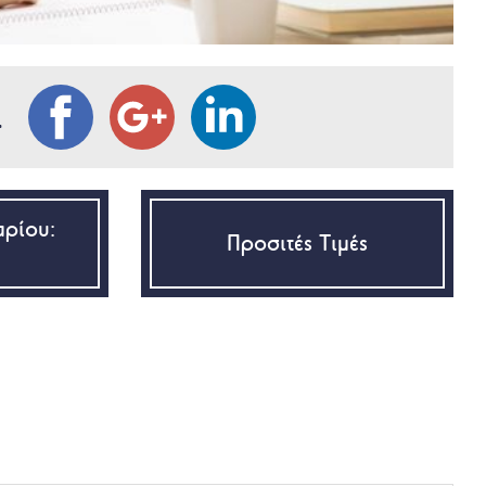
L
αρίου:
Προσιτές Τιμές