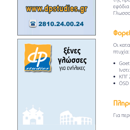
εφόδια
Γλωσσο
Φορεί
Οι κατα
πτυχία:
Goet
Ινστ
ΚΠΓ 
ÖSD 
Πληρ
Για περ