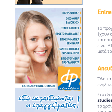
ΥΠΟΛΟΓΙΣΤΙΚΟΣ ΣΧΕΔΙΑΣΜΟΣ ΚΑΙ
ΨΗΦΙΑΚΗ ΚΑΤΑΣΚΕΥΗ
Επίπ
ΚΑΝΟΝΙΣΤΙΚΗ ΡΥΘΜΙΣΗ ΤΗΣ
ΤΕΧΝΟΛΟΓΙΑΣ
Τα προ
ΟΙΚΟΓΕΝΕΙΑΚΗ ΙΑΤΡΙΚΗ
έχουν σ
ΔΗΜΟΣΙΑ ΥΓΕΙΑ
καταρτ
ΦΑΡΜΑΚΟΡΡΥΘΜΙΣΗ/
είναι Α
ΚΑΝΟΝΙΣΤΙΚΕΣ ΥΠΟΘΕΣΕΙΣ
μετά το
ΕΦΑΡΜΟΣΜΕΝΗ ΚΛΙΝΙΚΗ ΠΡΑΞΗ
ΣΤΟ ΚΟΙΝΟΤΙΚΟ ΦΑΡΜΑΚΕΙΟ
Απευ
ΤΡΑΠΕΖΙΚΗ, ΛΟΓΙΣΤΙΚΗ ΚΑΙ
ΧΡΗΜΑΤΟΟΙΚΟΝΟΜΙΚΗ - ΚΟΙΝΟ
ΠΡΟΓΡΑΜΜΑ ΜΕ ΤΟ ΕΑΠ
Όλα τα
ενήλικε
ΔΙΚΑΙΟ ΤΗΣ ΟΙΚΟΝΟΜΙΑΣ ΚΑΙ ΤΩΝ
ΕΠΙΧΕΙΡΗΣΕΩΝ - ΚΟΙΝΟ
ΠΡΟΓΡΑΜΜΑ ΜΕ ΤΟ ΕΑΠ
Στα εξ
studie
το χρό
της προ