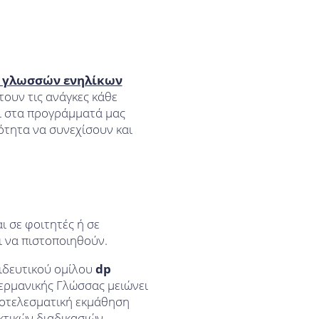
ν γλωσσών ενηλίκων
τουν τις ανάγκες κάθε
ι στα προγράμματά μας
τότητα να συνεχίσουν και
 σε φοιτητές ή σε
ι να πιστοποιηθούν.
ιδευτικού ομίλου
dp
ερμανικής Γλώσσας μειώνει
ποτελεσματική εκμάθηση
κτικών διαδικασιών,