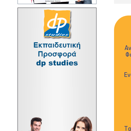
Αν
Φ
Εν
Τα