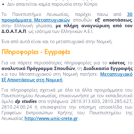
Δεν απαιτείται καμία παρουσία στην Κύπρο
Το Πανεπιστήμιο Λευκωσίας, παρέχει πανω από
30
προγράμματα Μεταπτυχιακών
σπουδών
εξ’ αποστάσεως
,
στην Ελληνική γλώσσα,
με πλήρη αναγνώριση από τον
Δ.Ο.Α.Τ.Α.Π
. ως ισότιμα των Ελληνικών Α.Ε.Ι.
Ένα από αυτά είναι και το μεταπτυχιακό στην Νομική.
Πληροφορίες - Εγγραφές
Για να πάρετε περισσότερες πληροφορίες για το
κόστος
, το
αναλυτικό Πρόγραμμα Σπουδών
, τη
Διαδικασία Εγγραφής
κ.α του Μεταπτυχιακού στη Νομική πατήστε:
Μεταπτυχιακό
Εξ Αποστάσεως στη Νομική
.
Για πληροφορίες σχετικά με όλα τα άλλα προγράμματα του
Πανεπιστημίου Λευκωσίας, επικοινωνήστε με τον εκπαιδευτικό
όμιλο
dp studies
στα τηλέφωνα: 2810.313.603, 2810.285.627,
2810.24.00.24 ή επισκεφτείτε την επίσημη ιστοσελίδα των
Γραφείων Εκπροσώπων Κρήτης του Πανεπιστημίου της
Λευκωσίας
http://www.unic-crete.gr
.