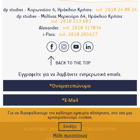
dp studies - Κορωναίου 4, Ηράκλειο Κρήτης:
τηλ.
2810 24.00.24
dp studies - Μελίνας Μερκούρη 64, Ηράκλειο Κρήτης:
τηλ.
2810 313.603
Alexander:
τηλ.
2810 317034
i-Pass:
τηλ.
2810 285627
BACK TO THE TOP
Εγγραφείτε για να λαμβάνετε ενημερωτικά emails.
Για να διασφαλίσουμε την καλύτερη εμπειρία πλοήγησης, στο site μας
χρησιμοποιούμε cookies.
Εντάξει
© DPSTUDIES 2018 - 2026 -
ΠΟΛΙΤΙΚΉ ΑΠΟΡΡΉΤΟΥ
Μάθε περισσότερα