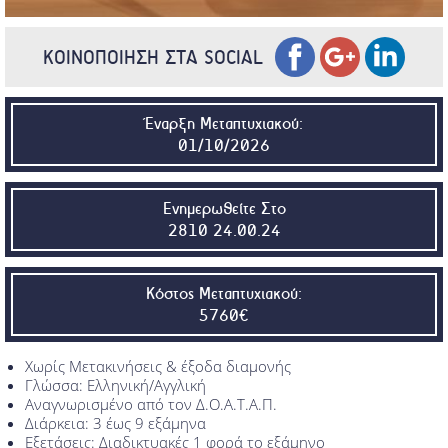
ΚΟΙΝΟΠΟΙΗΣΗ ΣΤΑ SOCIAL
Έναρξη Μεταπτυχιακού:
01/10/2026
Ενημερωθείτε Στο
2810 24.00.24
Κόστος Μεταπτυχιακού:
5760€
Χωρίς Μετακινήσεις & έξοδα διαμονής
Γλώσσα: Ελληνική/Αγγλική
Αναγνωρισμένο από τον Δ.Ο.Α.Τ.Α.Π.
Διάρκεια: 3 έως 9 εξάμηνα
Εξετάσεις: Διαδικτυακές 1 φορά το εξάμηνο