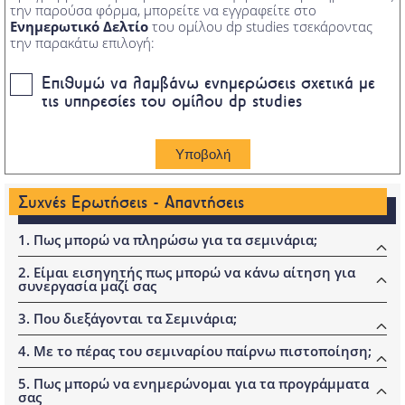
την παρούσα φόρμα, μπορείτε να εγγραφείτε στο
Ενημερωτικό Δελτίο
του ομίλου dp studies τσεκάροντας
την παρακάτω επιλογή:
Επιθυμώ να λαμβάνω ενημερώσεις σχετικά με
τις υπηρεσίες του ομίλου dp studies
Συχνές Ερωτήσεις - Απαντήσεις
1. Πως μπορώ να πληρώσω για τα σεμινάρια;
Η πληρωμή του δικαιώματος συμμετοχής στο σεμινάριο
2. Είμαι εισηγητής πως μπορώ να κάνω αίτηση για
πρέπει να γίνει
πριν την έναρξη του Σεμιναρίου
. Σε κάθε
συνεργασία μαζί σας
περίπτωση η διασφάλιση της συμμετοχής δεν
κατοχυρώνεται από την απλή κράτηση της θέσης, αλλά
Οι ενδιαφερόμενοι εισηγητές μπορούν να εκδηλώσουν το
3. Που διεξάγονται τα Σεμινάρια;
μόνο με την πληρωμή της προκαταβολής και εφόσον
δεν
ενδιαφέρον τους για συνεργασία με τον
Εκπαιδευτικό
έχουν συμπληρωθεί οι θέσεις
.
Όμιλο dp studies
, στέλνοντας το
Βιογραφικό
τους για
Το κάθε σεμινάριο ανάλογα με τις ανάγκες των
4. Με το πέρας του σεμιναρίου παίρνω πιστοποίηση;
Αξιολόγηση.
ενδιαφερόμενων μπορεί να διεξαχθεί με τους εξής
Οι πληρωμές της προκαταβολής αλλά και των δόσεων
τρόπους:
Μετά το πέρας του σεμιναρίου παίρνετε βεβαίωση
κάθε σεμιναρίου, μπορούν να πραγματοποιηθούν με τρεις
Αυτό μπορεί να γίνει με 2 τρόπους:
5. Πως μπορώ να ενημερώνομαι για τα προγράμματα
Παρακολούθησης από τον Εκπαιδευτικό Ομιλο dp studies.
διαφορετικούς τρόπους :
σας
Με φυσική παρουσία στις αίθουσες του κεντρικού