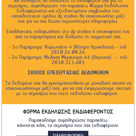
Αν επιθυμείτε να δηλώσετε το ενδιαφέρον σας για το
σεμινάριο, συμπληρώστε την παρακάτω Φόρμα Εκδήλωσης
Ενδιαφέροντος και εξειδικευμένος σύμβουλος του
εκπαιδευτικού ομίλου dp studies θα επικοινωνήσει μαζί
σας για να σας δώσει περισσότερες πληροφορίες.
Εναλλακτικά, τηλεφωνήστε στο dp studies ή επισκεφτείτε ένα
από τα παραρτήματα και δηλώστε τη συμμετοχή σας.
• 1ο Παράρτημα: Κορωναίου 4 (Κέντρο Ηρακλείου) – τηλ.
2810.24.00.24
• 2ο Παράρτημα: Μελίνας Μερκούρη 64 (Θέρισος) – τηλ.
2810.313.603
ΣΚΟΠΟΣ ΕΠΕΞΕΡΓΑΣΙΑΣ ΔΕΔΟΜΕΝΩΝ
Τα δεδομένα σας θα χρησιμοποιηθούν με μοναδικό σκοπό να
επικοινωνήσουμε μαζί σας, για να σας ενημερώσουμε σχετικά
με τα σεμινάρια που έχετε εκδηλώσει ενδιαφέρον.
ΦΟΡΜΑ ΕΚΔΗΛΩΣΗΣ ΕΝΔΙΑΦΕΡΟΝΤΟΣ
Παρακαλούμε συμπληρώστε παρακάτω
κάνοντας κλικ, τα σεμινάρια που σας ενδιαφέρουν.
ΠΛΗΡΟΦΟΡΙΚΗ