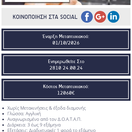
ΚΟΙΝΟΠΟΙΗΣΗ ΣΤΑ SOCIAL
Έναρξη Μεταπτυχιακού:
01/10/2026
Ενημερωθείτε Στο
2810 24.00.24
Κόστος Μεταπτυχιακού:
12060€
Χωρίς Μετακινήσεις & έξοδα διαμονής
Γλώσσα: Αγγλική
Αναγνωρισμένο από τον Δ.Ο.Α.Τ.Α.Π.
Διάρκεια: 3 έως 9 εξάμηνα
Εξετάσεις: Διαδικτυακές 1 φορά το εξάμηνο