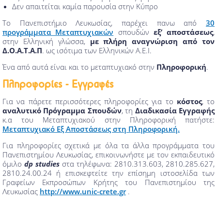
Δεν απαιτείται καμία παρουσία στην Κύπρο
Το Πανεπιστήμιο Λευκωσίας, παρέχει πανω από
30
προγράμματα Μεταπτυχιακών
σπουδών
εξ’ αποστάσεως
,
στην Ελληνική γλώσσα,
με πλήρη αναγνώριση από τον
Δ.Ο.Α.Τ.Α.Π
. ως ισότιμα των Ελληνικών Α.Ε.Ι.
Ένα από αυτά είναι και το μεταπτυχιακό στην
Πληροφορική
.
Πληροφορίες - Εγγραφές
Για να πάρετε περισσότερες πληροφορίες για το
κόστος
, το
αναλυτικό Πρόγραμμα Σπουδών
, τη
Διαδικασία Εγγραφής
κ.α του Μεταπτυχιακού στην Πληροφορική πατήστε:
Μεταπτυχιακό Εξ Αποστάσεως στη Πληροφορική.
Για πληροφορίες σχετικά με όλα τα άλλα προγράμματα του
Πανεπιστημίου Λευκωσίας, επικοινωνήστε με τον εκπαιδευτικό
όμιλο
dp studies
στα τηλέφωνα: 2810.313.603, 2810.285.627,
2810.24.00.24 ή επισκεφτείτε την επίσημη ιστοσελίδα των
Γραφείων Εκπροσώπων Κρήτης του Πανεπιστημίου της
Λευκωσίας
http://www.unic-crete.gr
.