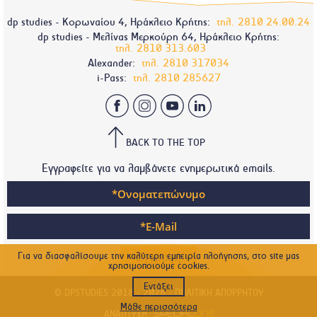
dp studies - Κορωναίου 4, Ηράκλειο Κρήτης:
τηλ.
2810 24.00.24
dp studies - Μελίνας Μερκούρη 64, Ηράκλειο Κρήτης:
τηλ.
2810 313.603
Alexander:
τηλ.
2810 317034
i-Pass:
τηλ.
2810 285627
BACK TO THE TOP
Εγγραφείτε για να λαμβάνετε ενημερωτικά emails.
Για να διασφαλίσουμε την καλύτερη εμπειρία πλοήγησης, στο site μας
χρησιμοποιούμε cookies.
Εντάξει
© DPSTUDIES 2018 - 2026 -
ΠΟΛΙΤΙΚΉ ΑΠΟΡΡΉΤΟΥ
Μάθε περισσότερα