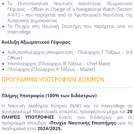
Το Πιστοποιητικό Ναυτικής Ικανότητας Αξιωματικού
Γέφυρας – Officer in Charge of a Navigational Watch (Section
A-II/1) – που παρέχεται από το Υφυπουργείο Ναυτιλίας της
Κυπριακής Δημοκρατίας
Το Πτυχίο στη Ναυτική Επιστήμη που παρέχεται από το
Intercollege
Ανέλιξη Αξιωματικού Γέφυρας
Ανθυποπλοίαρχος (Αποφοίτηση – Πλοίαρχος Γ’ Τάξεως – 3rd
Officer)
Υποπλοίαρχος (Πλοίαρχος Β’ Τάξεως – Chief Mate)
Πλοίαρχος (Πλοίαρχος Α’ Τάξεως – Master)
ΠΡΟΓΡΑΜΜΑ ΥΠΟΤΡΟΦΙΩΝ ΔΟΚΙΜΩΝ
Πλήρης Υποτροφία (100% των διδάκτρων)
Η Ναυτική Ακαδημία Κύπρου (ΝΑΚ) και το Intercollege σε
συνεργασία με Ναυτιλιακές εταιρείες προσφέρουν μέχρι και
20
ΠΛΗΡΕΙΣ ΥΠΟΤΡΟΦΙΕΣ
έναντι των διδάκτρων για το
πρόγραμμα σπουδών «
Πτυχίο Ναυτικής Επιστήμης
» για το
Ακαδημαϊκό έτος
2024/2025.