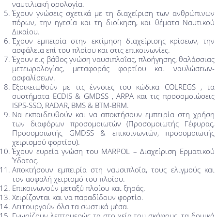
ναυτιλιακή ορολογία.
Έχουν γνώσεις σχετικά με τη διαχείριση των ανθρώπινων
πόρων, την ηγεσία και τη διοίκηση, και θέματα Ναυτικού
Δικαίου.
Έχουν εμπειρία στην εκτίμηση διαχείρισης κρίσεων, την
ασφάλεια επί του πλοίου και στις επικοινωνίες.
Έχουν εις βάθος γνώση ναυσιπλοΐας, πλοήγησης, θαλάσσιας
μετεωρολογίας, μεταφοράς φορτίου και ναυλώσεων-
ασφαλίσεων.
Εξοικειωθούν με τις έννοιες του κώδικα COLREGS , τα
συστήματα ECDIS & GMDSS , ARPA και τις προσομοιώσεις
ISPS-SSO, RADAR, BMS & BTM-BRM.
Να εκπαιδευθούν και να αποκτήσουν εμπειρία στη χρήση
των διαφόρων προσομοιωτών (Προσομοιωτής Γέφυρας,
Προσομοιωτής GMDSS & επικοινωνιών, προσομοιωτής
χειρισμού φορτίου).
Έχουν ευρεία γνώση του MARPOL – Διαχείριση Ερματικού
Ύδατος.
Αποκτήσουν εμπειρία στη ναυσιπλοΐα, τους ελιγμούς και
τον ασφαλή χειρισμό του πλοίου.
Επικοινωνούν μεταξύ πλοίου και ξηράς.
Χειρίζονται και να παραδίδουν φορτίο.
Λειτουργούν όλα τα σωστικά μέσα.
Γνωρίζουν λεπτομερώς τα στοιχεία του σκάφους, τα δομικά