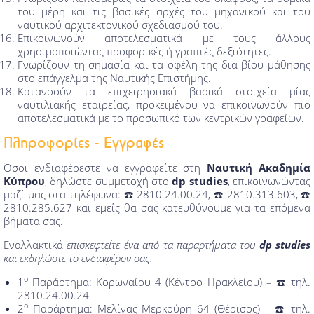
του μέρη και τις βασικές αρχές του μηχανικού και του
ναυτικού αρχιτεκτονικού σχεδιασμού του.
Επικοινωνούν αποτελεσματικά με τους άλλους
χρησιμοποιώντας προφορικές ή γραπτές δεξιότητες.
Γνωρίζουν τη σημασία και τα οφέλη της δια βίου μάθησης
στο επάγγελμα της Ναυτικής Επιστήμης.
Κατανοούν τα επιχειρησιακά βασικά στοιχεία μίας
ναυτιλιακής εταιρείας, προκειμένου να επικοινωνούν πιο
αποτελεσματικά με το προσωπικό των κεντρικών γραφείων.
Πληροφορίες - Εγγραφές
Όσοι ενδιαφέρεστε να εγγραφείτε στη
Ναυτική Ακαδημία
Κύπρου
, δηλώστε συμμετοχή στο
dp studies
, επικοινωνώντας
μαζί μας στα τηλέφωνα: ☎️ 2810.24.00.24, ☎️ 2810.313.603, ☎️
2810.285.627 και εμείς θα σας κατευθύνουμε για τα επόμενα
βήματα σας.
Εναλλακτικά
επισκεφτείτε ένα από τα παραρτήματα του
dp studies
και εκδηλώστε το ενδιαφέρον σας.
ο
1
Παράρτημα: Κορωναίου 4 (Κέντρο Ηρακλείου) – ☎️ τηλ.
2810.24.00.24
ο
2
Παράρτημα: Μελίνας Μερκούρη 64 (Θέρισος) – ☎️ τηλ.