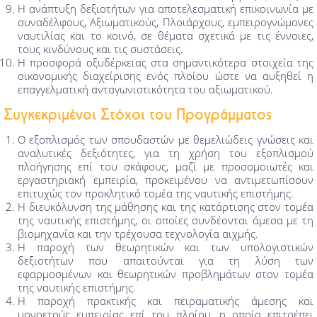
Η ανάπτυξη δεξιοτήτων για αποτελεσματική επικοινωνία με
συναδέλφους, Αξιωματικούς, Πλοιάρχους, εμπειρογνώμονες
ναυτιλίας και το κοινό, σε θέματα σχετικά με τις έννοιες,
τους κινδύνους και τις συστάσεις.
Η προσφορά οξυδέρκειας στα σημαντικότερα στοιχεία της
οικονομικής διαχείρισης ενός πλοίου ώστε να αυξηθεί η
επαγγελματική ανταγωνιστικότητα του αξιωματικού.
Συγκεκριμένοι Στόχοι του Προγράμματος
Ο εξοπλισμός των σπουδαστών με θεμελιώδεις γνώσεις και
αναλυτικές δεξιότητες, για τη χρήση του εξοπλισμού
πλοήγησης επί του σκάφους, μαζί με προσομοιωτές και
εργαστηριακή εμπειρία, προκειμένου να αντιμετωπίσουν
επιτυχώς τον προκλητικό τομέα της ναυτικής επιστήμης.
Η διευκόλυνση της μάθησης και της κατάρτισης στον τομέα
της ναυτικής επιστήμης, οι οποίες συνδέονται άμεσα με τη
βιομηχανία και την τρέχουσα τεχνολογία αιχμής.
Η παροχή των θεωρητικών και των υπολογιστικών
δεξιοτήτων που απαιτούνται για τη λύση των
εφαρμοσμένων και θεωρητικών προβλημάτων στον τομέα
της ναυτικής επιστήμης.
Η παροχή πρακτικής και πειραματικής άμεσης και
μονοετούς εμπειρίας επί του πλοίου, η οποία επιτρέπει