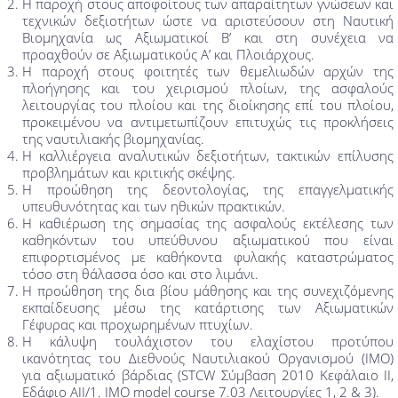
Η παροχή στους αποφοίτους των απαραίτητων γνώσεων και
τεχνικών δεξιοτήτων ώστε να αριστεύσουν στη Ναυτική
Βιομηχανία ως Αξιωματικοί Β’ και στη συνέχεια να
προαχθούν σε Αξιωματικούς Α’ και Πλοιάρχους.
Η παροχή στους φοιτητές των θεμελιωδών αρχών της
πλοήγησης και του χειρισμού πλοίων, της ασφαλούς
λειτουργίας του πλοίου και της διοίκησης επί του πλοίου,
προκειμένου να αντιμετωπίζουν επιτυχώς τις προκλήσεις
της ναυτιλιακής βιομηχανίας.
Η καλλιέργεια αναλυτικών δεξιοτήτων, τακτικών επίλυσης
προβλημάτων και κριτικής σκέψης.
Η προώθηση της δεοντολογίας, της επαγγελματικής
υπευθυνότητας και των ηθικών πρακτικών.
Η καθιέρωση της σημασίας της ασφαλούς εκτέλεσης των
καθηκόντων του υπεύθυνου αξιωματικού που είναι
επιφορτισμένος με καθήκοντα φυλακής καταστρώματος
τόσο στη θάλασσα όσο και στο λιμάνι.
Η προώθηση της δια βίου μάθησης και της συνεχιζόμενης
εκπαίδευσης μέσω της κατάρτισης των Αξιωματικών
Γέφυρας και προχωρημένων πτυχίων.
Η κάλυψη τουλάχιστον του ελαχίστου προτύπου
ικανότητας του Διεθνούς Ναυτιλιακού Οργανισμού (IMO)
για αξιωματικό βάρδιας (STCW Σύμβαση 2010 Κεφάλαιο II,
Εδάφιο AII/1. IMO model course 7.03 Λειτουργίες 1, 2 & 3).