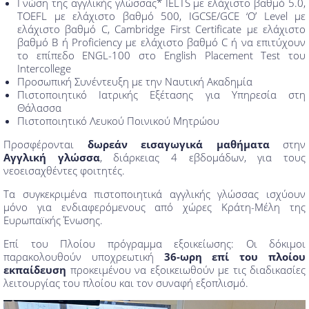
Γνώση της αγγλικής γλώσσας* IELTS με ελάχιστο βαθμό 5.0,
TOEFL με ελάχιστο βαθμό 500, IGCSE/GCE ‘O’ Level με
ελάχιστο βαθμό C, Cambridge First Certificate με ελάχιστο
βαθμό Β ή Proficiency με ελάχιστο βαθμό C ή να επιτύχουν
το επίπεδο ENGL-100 στο English Placement Test του
Intercollege
Προσωπική Συνέντευξη με την Ναυτική Ακαδημία
Πιστοποιητικό Ιατρικής Εξέτασης για Υπηρεσία στη
Θάλασσα
Πιστοποιητικό Λευκού Ποινικού Μητρώου
Προσφέρονται
δωρεάν εισαγωγικά μαθήματα
στην
Αγγλική γλώσσα
, διάρκειας 4 εβδομάδων, για τους
νεοεισαχθέντες φοιτητές.
Τα συγκεκριμένα πιστοποιητικά αγγλικής γλώσσας ισχύουν
μόνο για ενδιαφερόμενους από χώρες Κράτη-Μέλη της
Ευρωπαϊκής Ένωσης.
Επί του Πλοίου πρόγραμμα εξοικείωσης: Οι δόκιμοι
παρακολουθούν υποχρεωτική
36-ωρη επί του πλοίου
εκπαίδευση
προκειμένου να εξοικειωθούν με τις διαδικασίες
λειτουργίας του πλοίου και τον συναφή εξοπλισμό.