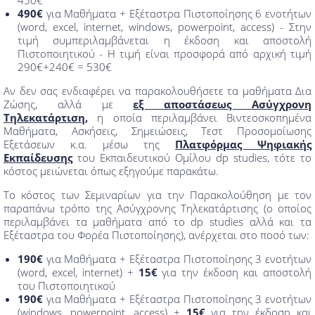
450€
490€
για Μαθήματα + Εξέταστρα Πιστοποίησης 6 ενοτήτων
(word, excel, internet, windows, powerpoint, access) - Στην
τιμή συμπεριλαμβάνεται η έκδοση και αποστολή
Πιστοποιητικού - Η τιμή είναι προσφορά από αρχική τιμή
290€+240€ = 530€
Αν δεν σας ενδιαφέρει να παρακολουθήσετε τα μαθήματα Δια
Ζώσης, αλλά με
εξ αποστάσεως Ασύγχρονη
Τηλεκατάρτιση,
η οποία περιλαμβάνει Bιντεοσκοπημένα
Μαθήματα, Ασκήσεις, Σημειώσεις, Τεστ Προσομοίωσης
Εξετάσεων κ.α. μέσω της
Πλατφόρμας Ψηφιακής
Εκπαίδευσης
του Εκπαιδευτικού Ομίλου dp studies, τότε το
κόστος μειώνεται όπως εξηγούμε παρακάτω.
Το κόστος των Σεμιναρίων για την Παρακολούθηση με τον
παραπάνω τρόπο της Ασύγχρονης Τηλεκατάρτισης (ο οποίος
περιλαμβάνει τα μαθήματα από το dp studies αλλά και τα
Εξέταστρα του Φορέα Πιστοποίησης), ανέρχεται στο ποσό των:
190€
για Μαθήματα + Εξέταστρα Πιστοποίησης 3 ενοτήτων
(word, excel, internet) +
15€
για την έκδοση και αποστολή
του Πιστοποιητικού
190€
για Μαθήματα + Εξέταστρα Πιστοποίησης 3 ενοτήτων
(windows, powerpoint, access) +
15€
για την έκδοση και