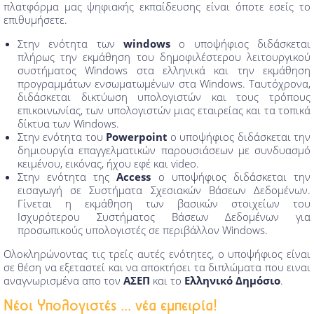
πλατφόρμα μας ψηφιακής εκπαίδευσης είναι όποτε εσείς το
επιθυμήσετε.
Στην ενότητα των
windows
ο υποψήφιος διδάσκεται
πλήρως την εκμάθηση του δημοφιλέστερου λειτουργικού
συστήματος Windows στα ελληνικά και την εκμάθηση
προγραμμάτων ενσωματωμένων στα Windows. Ταυτόχρονα,
διδάσκεται δικτύωση υπολογιστών και τους τρόπους
επικοινωνίας, των υπολογιστών μιας εταιρείας και τα τοπικά
δίκτυα των Windows.
Στην ενότητα του
Powerpoint
ο υποψήφιος διδάσκεται την
δημιουργία επαγγελματικών παρουσιάσεων με συνδυασμό
κειμένου, εικόνας, ήχου εφέ και video.
Στην ενότητα της
Access
ο υποψήφιος διδάσκεται την
εισαγωγή σε Συστήματα Σχεσιακών Βάσεων Δεδομένων.
Γίνεται η εκμάθηση των βασικών στοιχείων του
Ισχυρότερου Συστήματος Βάσεων Δεδομένων για
προσωπικούς υπολογιστές σε περιβάλλον Windows.
Ολοκληρώνοντας τις τρείς αυτές ενότητες, ο υποψήφιος είναι
σε θέση να εξεταστεί και να αποκτήσει τα διπλώματα που ειναι
αναγνωρισμένα απο τον
ΑΣΕΠ
και το
Ελληνικό Δημόσιο
.
Νέοι Υπολογιστές ... νέα εμπειρία!