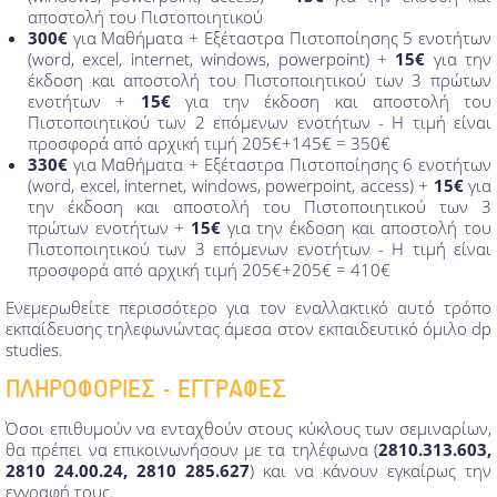
αποστολή του Πιστοποιητικού
300€
για Μαθήματα + Εξέταστρα Πιστοποίησης 5 ενοτήτων
(word, excel, internet, windows, powerpoint) +
15€
για την
έκδοση και αποστολή του Πιστοποιητικού των 3 πρώτων
ενοτήτων +
15€
για την έκδοση και αποστολή του
Πιστοποιητικού των 2 επόμενων ενοτήτων - Η τιμή είναι
προσφορά από αρχική τιμή 205€+145€ = 350€
330€
για Μαθήματα + Εξέταστρα Πιστοποίησης 6 ενοτήτων
(word, excel, internet, windows, powerpoint, access) +
15€
για
την έκδοση και αποστολή του Πιστοποιητικού των 3
πρώτων ενοτήτων +
15€
για την έκδοση και αποστολή του
Πιστοποιητικού των 3 επόμενων ενοτήτων - Η τιμή είναι
προσφορά από αρχική τιμή 205€+205€ = 410€
Ενεμερωθείτε περισσότερο για τον εναλλακτικό αυτό τρόπο
εκπαίδευσης τηλεφωνώντας άμεσα στον εκπαιδευτικό όμιλο dp
studies.
ΠΛΗΡΟΦΟΡΙΕΣ - ΕΓΓΡΑΦΕΣ
Όσοι επιθυμούν να ενταχθούν στους κύκλους των σεμιναρίων,
θα πρέπει να επικοινωνήσουν με τα τηλέφωνα (
2810.313.603,
2810 24.00.24, 2810 285.627
) και να κάνουν εγκαίρως την
εγγραφή τους.