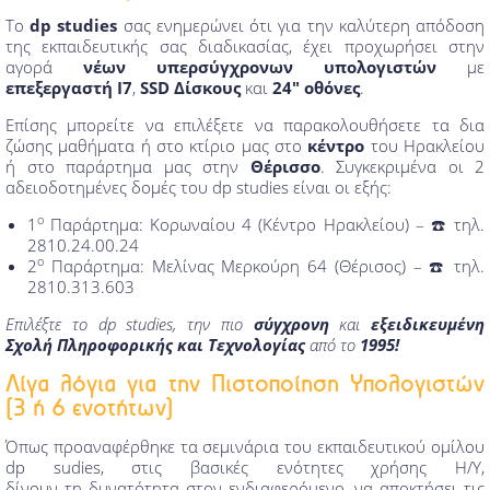
Το
dp studies
σας ενημερώνει ότι για την καλύτερη απόδοση
της εκπαιδευτικής σας διαδικασίας, έχει προχωρήσει στην
αγορά
νέων υπερσύγχρονων υπολογιστών
με
επεξεργαστή I7
,
SSD Δίσκους
και
24" οθόνες
.
Επίσης μπορείτε να επιλέξετε να παρακολουθήσετε τα δια
ζώσης μαθήματα ή στο κτίριο μας στο
κέντρο
του Ηρακλείου
ή στο παράρτημα μας στην
Θέρισσο
. Συγκεκριμένα οι 2
αδειοδοτημένες δομές του dp studies είναι οι εξής:
ο
1
Παράρτημα: Κορωναίου 4 (Κέντρο Ηρακλείου) – ☎️ τηλ.
2810.24.00.24
ο
2
Παράρτημα: Μελίνας Μερκούρη 64 (Θέρισος) – ☎️ τηλ.
2810.313.603
Επιλέξτε το dp studies, την πιο
σύγχρονη
και
εξειδικευμένη
Σχολή Πληροφορικής και Τεχνολογίας
από το
1995!
Λίγα λόγια για την Πιστοποίηση Υπολογιστών
(3 ή 6 ενοτήτων)
Όπως προαναφέρθηκε τα σεμινάρια του εκπαιδευτικού ομίλου
dp sudies, στις βασικές ενότητες χρήσης Η/Υ,
δίνουν τη δυνατότητα στον ενδιαφερόμενο, να αποκτήσει τις