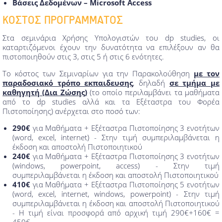
Βάσεις Δεδομένων – Microsoft Access
ΚΟΣΤΟΣ ΠΡΟΓΡΑΜΜΑΤΟΣ
Στα σεμινάρια Χρήσης Υπολογιστών του dp studies, oι
καταρτιζόμενοι έχουν την δυνατότητα να επιλέξουν αν θα
πιστοποιηθούν στις 3, στις 5 ή στις 6 ενότητες.
Το κόστος των Σεμιναρίων για την Παρακολούθηση
με τον
παραδοσιακό τρόπο εκπαιδευσης
, δηλαδή
σε τμήμα με
καθηγητή (Δια Ζώσης)
(το οποίο περιλαμβάνει τα μαθήματα
από το dp studies αλλά και τα Εξέταστρα του Φορέα
Πιστοποίησης) ανέρχεται στο ποσό των:
290€
για Μαθήματα + Εξέταστρα Πιστοποίησης 3 ενοτήτων
(word, excel, internet) - Στην τιμή συμπεριλαμβάνεται η
έκδοση και αποστολή Πιστοποιητικού
240€
για Μαθήματα + Εξέταστρα Πιστοποίησης 3 ενοτήτων
(windows, powerpoint, access) - Στην τιμή
συμπεριλαμβάνεται η έκδοση και αποστολή Πιστοποιητικού
410€
για Μαθήματα + Εξέταστρα Πιστοποίησης 5 ενοτήτων
(word, excel, internet, windows, powerpoint) - Στην τιμή
συμπεριλαμβάνεται η έκδοση και αποστολή Πιστοποιητικού
- Η τιμή είναι προσφορά από αρχική τιμή 290€+160€ =