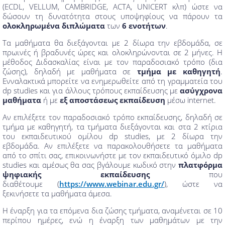
(ECDL, VELLUM, CAMBRIDGE, ACTA, UNICERT κλπ) ώστε να
δώσουν τη δυνατότητα στους υποψηφίους να πάρουν τα
ολοκληρωμένα διπλώματα
των
6 ενοτήτων
.
Τα μαθήματα θα διεξάγονται με 2 δίωρα την εβδομάδα, σε
πρωινές ή βραδυνές ώρες και ολοκληρώνονται σε 2 μήνες. Η
μέθοδος Διδασκαλίας είναι με τον παραδοσιακό τρόπο (δια
ζώσης), δηλαδή με μαθήματα σε
τμήμα με καθηγητή
.
Ενναλακτικά μπορείτε να ενημερωθείτε από τη γραμματεία του
dp studies και για άλλους τρόπους εκπαίδευσης με
ασύγχρονα
μαθήματα
ή με
εξ αποστάσεως εκπαίδευση
μέσω internet.
Αν επιλέξετε τον παραδοσιακό τρόπο εκπαίδευσης, δηλαδή σε
τμήμα με καθηγητή, τα τμήματα διεξάγονται και στα 2 κτίρια
του εκπαιδευτικού ομίλου dp studies, με 2 δίωρα την
εβδομάδα. Αν επιλέξετε να παρακολουθήσετε τα μαθήματα
από το σπίτι σας, επικοινωνήστε με τον εκπαιδευτικό όμιλο dp
studies και αμέσως θα σας βγάλουμε κωδικό στην
πλατφόρμα
ψηφιακής εκπαίδευσης
που
διαθέτουμε (
https://www.webinar.edu.gr/
), ώστε να
ξεκινήσετε τα μαθήματα άμεσα.
Η έναρξη για τα επόμενα δια ζώσης τμήματα, αναμένεται σε 10
περίπου ημέρες, ενώ η έναρξη των μαθημάτων με την