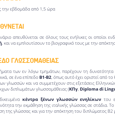
ς την εβδομάδα από 1,5 ώρα
ΘΥΝΕΤΑΙ
ινάριο απευθύνεται σε όλους τους ενήλικες οι οποίοι εν
ή
, και να εμπλουτίσουν το βιογραφικό τους με την απόκτ
ΕΔΟ ΓΛΩΣΣΟΜΑΘΕΙΑΣ
ήματα των εν λόγω τμημάτων, παρέχουν τη δυνατότητα σ
ικά, σε ένα επίπεδο
Β1-Β2
, όπως αυτό έχει οριστεί από τ
ων γλωσσών και να συμμετέχουν στις εξετάσεις Ελληνικώ
οιχων διπλωμάτων γλωσσομάθειας (
ΚΠγ
,
Diploma di Lingu
ιδικευμένα
κέντρα ξένων γλωσσών ενηλίκων
του ε
ότητα την εκμάθηση της ιταλικής γλώσσας σε στάδια. Το
η της γλώσσας και για την απόκτηση του διπλώματος Β2 μ