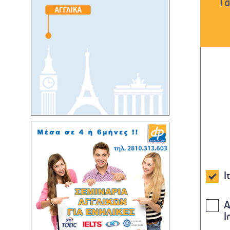
Τα
Ι
Α
I