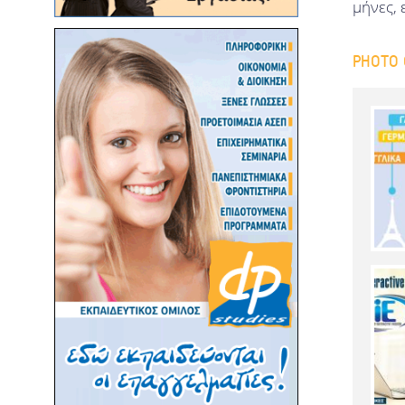
μήνες, 
ΥΠΟΛΟΓΙΣΤΙΚΟΣ ΣΧΕΔΙΑΣΜΟΣ ΚΑΙ
ΨΗΦΙΑΚΗ ΚΑΤΑΣΚΕΥΗ
ΚΑΝΟΝΙΣΤΙΚΗ ΡΥΘΜΙΣΗ ΤΗΣ
PHOTO 
ΤΕΧΝΟΛΟΓΙΑΣ
ΟΙΚΟΓΕΝΕΙΑΚΗ ΙΑΤΡΙΚΗ
ΔΗΜΟΣΙΑ ΥΓΕΙΑ
ΦΑΡΜΑΚΟΡΡΥΘΜΙΣΗ/
ΚΑΝΟΝΙΣΤΙΚΕΣ ΥΠΟΘΕΣΕΙΣ
ΕΦΑΡΜΟΣΜΕΝΗ ΚΛΙΝΙΚΗ ΠΡΑΞΗ
ΣΤΟ ΚΟΙΝΟΤΙΚΟ ΦΑΡΜΑΚΕΙΟ
ΤΡΑΠΕΖΙΚΗ, ΛΟΓΙΣΤΙΚΗ ΚΑΙ
ΧΡΗΜΑΤΟΟΙΚΟΝΟΜΙΚΗ - ΚΟΙΝΟ
ΠΡΟΓΡΑΜΜΑ ΜΕ ΤΟ ΕΑΠ
ΔΙΚΑΙΟ ΤΗΣ ΟΙΚΟΝΟΜΙΑΣ ΚΑΙ ΤΩΝ
ΕΠΙΧΕΙΡΗΣΕΩΝ - ΚΟΙΝΟ
ΠΡΟΓΡΑΜΜΑ ΜΕ ΤΟ ΕΑΠ