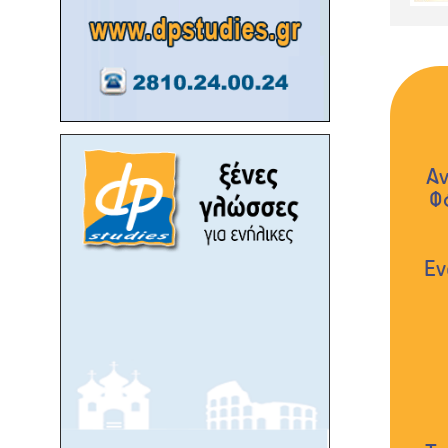
Αν
Φ
Εν