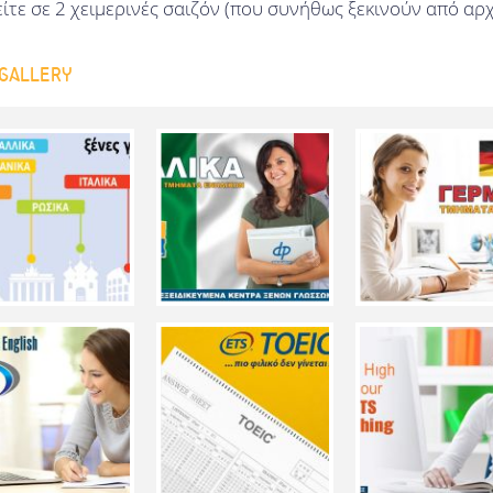
είτε σε 2 χειμερινές σαιζόν (που συνήθως ξεκινούν από αρ
GALLERY