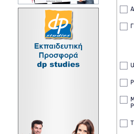
Α
Γ
W
P
Μ
P
Τ