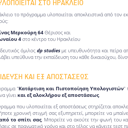
ΥΛΟΠΟΙΕΙΤΑΙ ΣΤΟ ΗΡΑΚΛΕΙΟ
άκλειο το πρόγραμμα υλοποιείται αποκλειστικά από τον ε
ούς:
ίνας Μερκούρη 64
Θέρισος και
ωναίου 4
στο κέντρο του Ηρακλείου
ιδευτικός όμιλος
dp
studies
με υπευθυνότητα και πείρα α
άβει υπεύθυνα την εκπαίδευση του κάθε δικαιούχου, δίν
ΙΔΕΥΣΗ ΚΑΙ ΕΞ ΑΠΟΣΤΑΣΕΩΣ
γραμμα "
Κατάρτιση και Πιστοποίηση Υπολογιστών
"
να γίνει
και εξ αλοκλήρου
εξ αποστάσεως
.
ραμμα που υλοποιείται εξ αποστάσεως στηρίζεται αποκλε
ποτε χρονική στιγμή σας εξυπηρετεί, μπορείτε να μπαίν
από το σπίτι σας
. Μπορείτε να ακούτε την φωνή του κα
ήσεις σε πραγματικό χρόνο και στο τέλος να κάνειτε τεστ