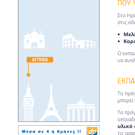
ΠΟΥ 
Στο Ηρ
στις οδ
Μελ
Κορ
Ο εκπα
να αναλ
ΕΚΠΑ
Το πρό
μπορεί 
Το πρόγ
οποιαδή
υλικό 
τις ασκ