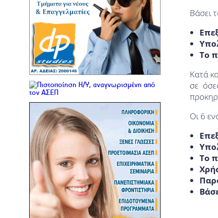
Βάσει 
Επεξ
Υπολ
Το π
Κατά κα
σε όσε
προκηρ
Οι 6 εν
Επεξ
Υπολ
Το π
Χρήσ
Παρο
Βάσε