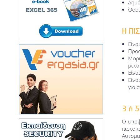
Δημό
ΑΛΥΣΙΔΑ ΣΥΣΤΟΙΧΙΩΝ
(BLOCKCHAIN) ΚΑΙ ΨΗΦΙΑΚΟ
Όσοι
ΝΟΜΙΣΜΑ
ΥΠΟΛΟΓΙΣΤΙΚΟΣ ΣΧΕΔΙΑΣΜΟΣ ΚΑΙ
ΨΗΦΙΑΚΗ ΚΑΤΑΣΚΕΥΗ
Η ΠΙ
ΚΑΝΟΝΙΣΤΙΚΗ ΡΥΘΜΙΣΗ ΤΗΣ
Είνα
ΤΕΧΝΟΛΟΓΙΑΣ
Προσ
ΟΙΚΟΓΕΝΕΙΑΚΗ ΙΑΤΡΙΚΗ
Μορ
ΔΗΜΟΣΙΑ ΥΓΕΙΑ
μετα
Είνα
ΦΑΡΜΑΚΟΡΡΥΘΜΙΣΗ/
Είνα
ΚΑΝΟΝΙΣΤΙΚΕΣ ΥΠΟΘΕΣΕΙΣ
για 
ΕΦΑΡΜΟΣΜΕΝΗ ΚΛΙΝΙΚΗ ΠΡΑΞΗ
ΣΤΟ ΚΟΙΝΟΤΙΚΟ ΦΑΡΜΑΚΕΙΟ
ΤΡΑΠΕΖΙΚΗ, ΛΟΓΙΣΤΙΚΗ ΚΑΙ
3 ή 
ΧΡΗΜΑΤΟΟΙΚΟΝΟΜΙΚΗ - ΚΟΙΝΟ
ΠΡΟΓΡΑΜΜΑ ΜΕ ΤΟ ΕΑΠ
Ο υποψ
ΔΙΚΑΙΟ ΤΗΣ ΟΙΚΟΝΟΜΙΑΣ ΚΑΙ ΤΩΝ
πιστοπο
ΕΠΙΧΕΙΡΗΣΕΩΝ - ΚΟΙΝΟ
Αυτομα
ΠΡΟΓΡΑΜΜΑ ΜΕ ΤΟ ΕΑΠ