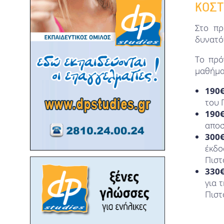
ΚΟΣΤ
Στο πρ
δυνατότ
Το πρό
μαθήματ
190
του 
190
αποσ
300
έκδο
Πιστ
330
για 
Πιστ