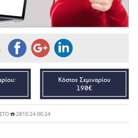
L
αρίου:
Κόστος Σεμιναρίου
190€
ΣΤΟ ☎️ 2810.24.00.24