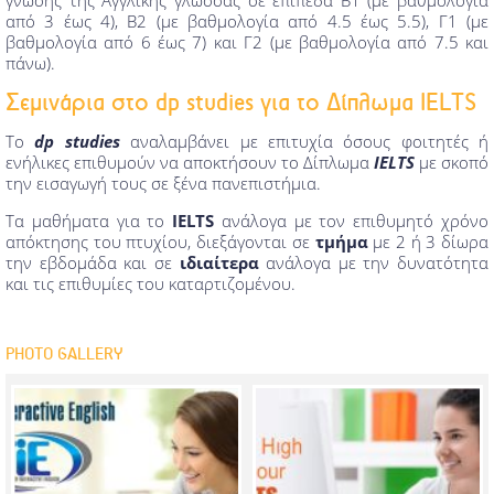
γνώσης της Αγγλικής γλώσσας σε επίπεδα Β1 (με βαθμολογία
από 3 έως 4), Β2 (με βαθμολογία από 4.5 έως 5.5), Γ1 (με
βαθμολογία από 6 έως 7) και Γ2 (με βαθμολογία από 7.5 και
πάνω).
Σεμινάρια στο dp studies για το Δίπλωμα IELTS
Το
dp studies
αναλαμβάνει με επιτυχία όσους φοιτητές ή
ενήλικες επιθυμούν να αποκτήσουν το Δίπλωμα
IELTS
με σκοπό
την εισαγωγή τους σε ξένα πανεπιστήμια.
Τα μαθήματα για το
IELTS
ανάλογα με τον επιθυμητό χρόνο
απόκτησης του πτυχίου, διεξάγονται σε
τμήμα
με 2 ή 3 δίωρα
την εβδομάδα και σε
ιδιαίτερα
ανάλογα με την δυνατότητα
και τις επιθυμίες του καταρτιζομένου.
PHOTO GALLERY