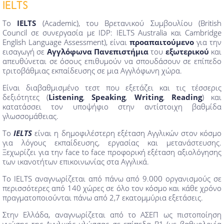
IELTS
Το
IELTS
(Academic), του Βρετανικού Συμβουλίου (British
Council σε συνεργασία με IDP: IELTS Australia και Cambridge
English Language Assessment), είναι
προαπαιτούμενο
για την
εισαγωγή σε
Αγγλόφωνα Πανεπιστήμια
του
εξωτερικού
και
απευθύνεται σε όσους επιθυμούν να σπουδάσουν σε επίπεδο
τριτοβάθμιας εκπαίδευσης σε μια Αγγλόφωνη χώρα.
Είναι διαβαθμισμένο τεστ που εξετάζει και τις τέσσερις
δεξιότητες (
Listening
,
Speaking
,
Writing
,
Reading
) και
κατατάσσει τον υποψήφιο στην αντίστοιχη βαθμίδα
γλωσσομάθειας.
To
IELTS
είναι η δημοφιλέστερη εξέταση Αγγλικών στον κόσμο
για λόγους εκπαίδευσης, εργασίας και μετανάστευσης.
Ξεχωρίζει για την face to face προφορική εξέταση αξιολόγησης
των ικανοτήτων επικοινωνίας στα Αγγλικά.
Το IELTS αναγνωρίζεται από πάνω από 9.000 οργανισμούς σε
περισσότερες από 140 χώρες σε όλο τον κόσμο και κάθε χρόνο
πραγματοποιούνται πάνω από 2,7 εκατομμύρια εξετάσεις.
Στην Ελλάδα, αναγνωρίζεται από το ΑΣΕΠ ως πιστοποίηση