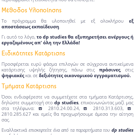
Μέθοδος Υλοποίησης
Το πρόγραμμα θα υλοποιηθεί με εξ ολοκλήρου
εξ
αποστάσεως εκπαίδευση
.
Γι αυτό το λόγο,
το dp studies θα εξυπηρετήσει ανέργους ή
εργαζομένους απ' όλη την Ελλάδα!
Ειδικότητες Κατάρτισης
Προσφέρεται ευρύ φάσμα επιλογών σε σύγχρονα αντικείμενα
κατάρτισης υψηλής ζήτησης, πάνω στις
πράσινες
, στις
ψηφιακές
και σε
δεξιότητες οικονομικού εγγραματισμού.
Τμήματα Κατάρτισης
Όσοι ενδιαφέρεστε να συμμετέχετε στα τμήματα Κατάρτισης,
δηλώστε συμμετοχή στο
dp studies
, επικοινωνώντας μαζί μας
στα τηλέφωνα: ☎️ 2810.24.00.24, ☎️ 2810.313.603, ☎️
2810.285.627 και εμείς θα προχωρήσουμε άμεσα την αίτηση
σας.
Εναλλακτικά
επισκεφτείτε ένα από τα παραρτήματα του
dp studies