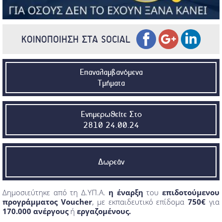
ΚΟΙΝΟΠΟΙΗΣΗ ΣΤΑ SOCIAL
Επαναλαμβανόμενα
Τμήματα
Ενημερωθείτε Στο
2810 24.00.24
Δωρεάν
Δημοσιεύτηκε
από τη Δ.ΥΠ.Α.
η έναρξη
του
επιδοτούμενου
προγράμματος Voucher
, με εκπαιδευτικό επίδομα
750€
για
170.000 ανέργους
ή
εργαζομένους.