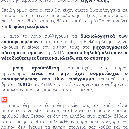
Επειδή όμως κάποιοι που δεν είχαν σωστά δικαιολογητικά και
κάποιοι που το είχαν παρακολουθήσει ξανά, απορίφθηκαν,
θα ελευθερωθούν κάποιες θέσεις και έτσι η ΔΥΠΑ θα ανοίξει
και
Β' φάση αιτήσεων
.
Γι αυτό το λόγο συλλέγουμε τα
δικαιολογητικά των
ενδιαφερομένων
, ώστε όταν ανοίξει η Β' Φάση Αιτήσεων, να
κάνουμε εγκαίρως την αίτηση τους στο
μηχανογραφικό
σύστημα αιτήσεων
της ΔΥΠΑ,
προτού δηλαδή κλείσουν οι
νέες διαθέσιμες θέσεις και κλειδώσει το σύστημα
.
Η
μόνη προϋπόθεση
συμμετοχής στο παρόν
πρόγραμμα,
είναι να μην
έχει συμμετάσχει ο
ενδιαφερόμενος στο ίδιο πρόγραμμα
(δηλαδή της
δράσης
16913
) της ΔΥΠΑ, είτε ως άνεργος είτε ως εργαζόμενος,
σε κανέναν από τους προηγούμενους κύκλους.
Η αποστολή των δικαιολογητικών σας σε εμάς, είναι
απαραίτητο να γίνει άμεσα, γιατί λόγω του περιορισμένου
αριθμού νέων θέσεων σε όλη την Ελλάδα, είναι σχεδόν βέβαιο
ότι οι αιτήσεις θα συμπληρωθούν πάρα πολύ γρήγορα. Αν
λοιπόν δεν έχουμε τα πλήρη στοιχεία σας καθώς και τα