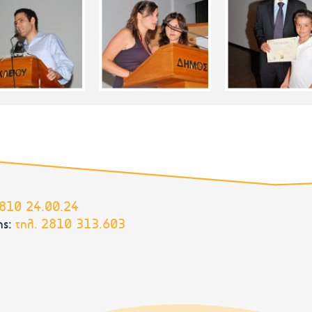
810 24.00.24
ς:
τηλ.
2810 313.603