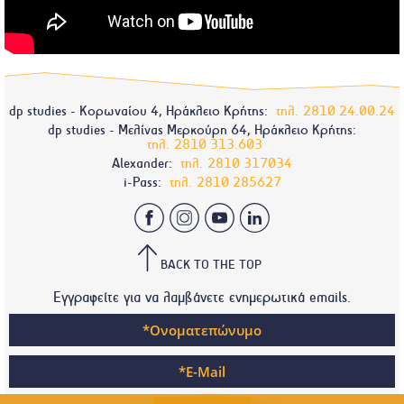
dp studies - Κορωναίου 4, Ηράκλειο Κρήτης:
τηλ.
2810 24.00.24
dp studies - Μελίνας Μερκούρη 64, Ηράκλειο Κρήτης:
τηλ.
2810 313.603
Alexander:
τηλ.
2810 317034
i-Pass:
τηλ.
2810 285627
BACK TO THE TOP
Εγγραφείτε για να λαμβάνετε ενημερωτικά emails.