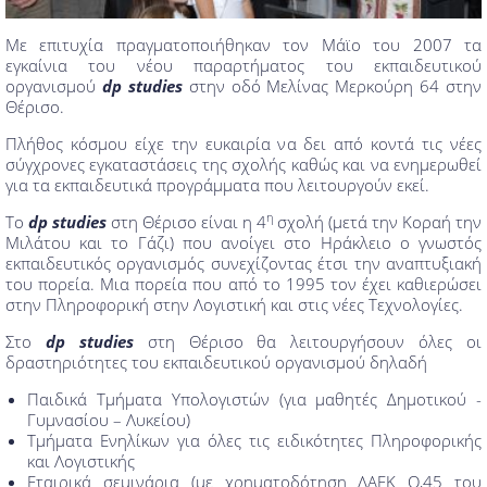
Με επιτυχία πραγματοποιήθηκαν τον Μάϊο του 2007 τα
εγκαίνια του νέου παραρτήματος του εκπαιδευτικού
οργανισμού
dp studies
στην οδό Μελίνας Μερκούρη 64 στην
Θέρισο.
Πλήθος κόσμου είχε την ευκαιρία να δει από κοντά τις νέες
σύγχρονες εγκαταστάσεις της σχολής καθώς και να ενημερωθεί
για τα εκπαιδευτικά προγράμματα που λειτουργούν εκεί.
η
Το
dp studies
στη Θέρισο είναι η 4
σχολή (μετά την Κοραή την
Μιλάτου και το Γάζι) που ανοίγει στο Ηράκλειο ο γνωστός
εκπαιδευτικός οργανισμός συνεχίζοντας έτσι την αναπτυξιακή
του πορεία. Μια πορεία που από το 1995 τον έχει καθιερώσει
στην Πληροφορική στην Λογιστική και στις νέες Τεχνολογίες.
Στο
dp studies
στη Θέρισο θα λειτουργήσουν όλες οι
δραστηριότητες του εκπαιδευτικού οργανισμού δηλαδή
Παιδικά Τμήματα Υπολογιστών (για μαθητές Δημοτικού -
Γυμνασίου – Λυκείου)
Τμήματα Ενηλίκων για όλες τις ειδικότητες Πληροφορικής
και Λογιστικής
Εταιρικά σεμινάρια (με χρηματοδότηση ΛΑΕΚ Ο,45 του